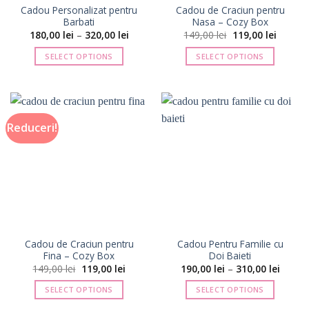
Cadou Personalizat pentru
Cadou de Craciun pentru
produsului.
produsului.
Barbati
Nasa – Cozy Box
Interval
Prețul
Prețul
180,00
lei
–
320,00
lei
149,00
lei
119,00
lei
de
inițial
curent
prețuri:
a
este:
SELECT OPTIONS
SELECT OPTIONS
180,00 lei
fost:
119,00 l
până
149,00 lei.
Acest
Acest
la
produs
produs
320,00 lei
are
are
mai
mai
Reduceri!
multe
multe
variații.
variații.
Opțiunile
Opțiunile
pot
pot
fi
fi
alese
alese
în
în
pagina
pagina
Cadou de Craciun pentru
Cadou Pentru Familie cu
produsului.
produsului.
Fina – Cozy Box
Doi Baieti
Prețul
Prețul
Interva
149,00
lei
119,00
lei
190,00
lei
–
310,00
lei
inițial
curent
de
a
este:
prețuri
SELECT OPTIONS
SELECT OPTIONS
fost:
119,00 lei.
190,00 
149,00 lei.
până
Acest
Acest