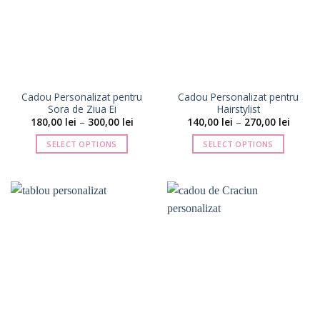
Opțiunile
pot
fi
alese
în
pagina
Cadou Personalizat pentru
Cadou Personalizat pentru
produsului.
Sora de Ziua Ei
Hairstylist
Interval
Interva
180,00
lei
–
300,00
lei
140,00
lei
–
270,00
lei
de
de
prețuri:
prețuri
SELECT OPTIONS
SELECT OPTIONS
180,00 lei
140,00 
până
până
Acest
Acest
la
la
produs
produs
300,00 lei
270,00 
are
are
mai
mai
multe
multe
variații.
variații.
Opțiunile
Opțiunile
pot
pot
fi
fi
alese
alese
în
în