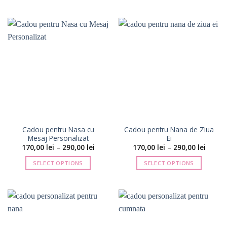
până
Acest
la
produs
339,00 
are
mai
multe
variații.
Opțiunile
pot
fi
alese
în
pagina
Cadou pentru Nasa cu
Cadou pentru Nana de Ziua
produsului.
Mesaj Personalizat
Ei
Interval
Interva
170,00
lei
–
290,00
lei
170,00
lei
–
290,00
lei
de
de
prețuri:
prețuri
SELECT OPTIONS
SELECT OPTIONS
170,00 lei
170,00 
până
până
Acest
Acest
la
la
produs
produs
290,00 lei
290,00 
are
are
mai
mai
multe
multe