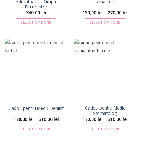
Educatoare – Grupa
Ziua Lor
Fluturasilor
Interva
340,00
lei
150,00
lei
–
270,00
lei
de
prețuri
SELECT OPTIONS
SELECT OPTIONS
150,00 
până
Acest
la
produs
270,00 
are
mai
multe
variații.
Opțiunile
pot
fi
alese
în
pagina
Cadou pentru Medic
Cadou pentru Medic Dentist
produsului.
Stomatolog
Interval
Interva
170,00
lei
–
310,00
lei
170,00
lei
–
310,00
lei
de
de
prețuri:
prețuri
SELECT OPTIONS
SELECT OPTIONS
170,00 lei
170,00 
până
până
Acest
Acest
la
la