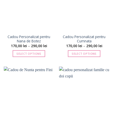
variații.
variații.
Opțiunile
Opțiunile
pot
pot
fi
fi
alese
alese
în
în
pagina
pagina
Cadou Personalizat pentru
Cadou Personalizat pentru
produsului.
produsului.
Nana de Botez
Cumnata
Interval
Interva
170,00
lei
–
290,00
lei
170,00
lei
–
290,00
lei
de
de
prețuri:
prețuri
SELECT OPTIONS
SELECT OPTIONS
170,00 lei
170,00 
până
până
Acest
Acest
la
la
produs
produs
290,00 lei
290,00 
are
are
mai
mai
multe
multe
variații.
variații.
Opțiunile
Opțiunile
pot
pot
fi
fi
alese
alese
în
în