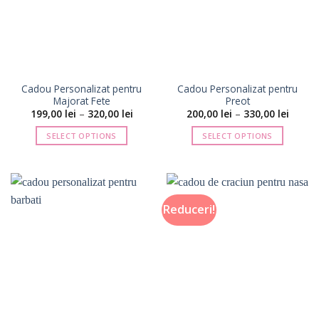
Opțiunile
pot
fi
alese
în
pagina
Cadou Personalizat pentru
Cadou Personalizat pentru
produsului.
Majorat Fete
Preot
Interval
Interva
199,00
lei
–
320,00
lei
200,00
lei
–
330,00
lei
de
de
prețuri:
prețuri
SELECT OPTIONS
SELECT OPTIONS
199,00 lei
200,00 
până
până
Acest
Acest
la
la
produs
produs
320,00 lei
330,00 
are
are
mai
mai
Reduceri!
multe
multe
variații.
variații.
Opțiunile
Opțiunile
pot
pot
fi
fi
alese
alese
în
în
pagina
pagina