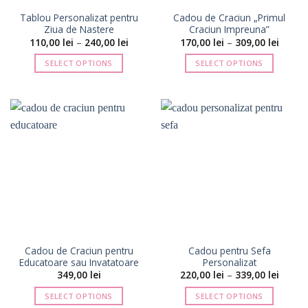
pagina
pagina
Tablou Personalizat pentru
Cadou de Craciun „Primul
produsului.
produsului.
Ziua de Nastere
Craciun Impreuna”
Interval
Interva
110,00
lei
–
240,00
lei
170,00
lei
–
309,00
lei
de
de
prețuri:
prețuri
SELECT OPTIONS
SELECT OPTIONS
110,00 lei
170,00 
până
până
Acest
Acest
la
la
produs
produs
240,00 lei
309,00 
are
are
mai
mai
multe
multe
variații.
variații.
Opțiunile
Opțiunile
pot
pot
fi
fi
alese
alese
în
în
pagina
pagina
Cadou de Craciun pentru
Cadou pentru Sefa
produsului.
produsului.
Educatoare sau Invatatoare
Personalizat
Interva
349,00
lei
220,00
lei
–
339,00
lei
de
prețuri
SELECT OPTIONS
SELECT OPTIONS
220,00 