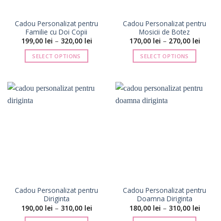
în
în
pagina
pagina
Cadou Personalizat pentru
Cadou Personalizat pentru
produsului.
produsului.
Familie cu Doi Copii
Mosicii de Botez
Interval
Interva
199,00
lei
–
320,00
lei
170,00
lei
–
270,00
lei
de
de
prețuri:
prețuri
SELECT OPTIONS
SELECT OPTIONS
199,00 lei
170,00 
până
până
Acest
Acest
la
la
produs
produs
320,00 lei
270,00 
are
are
mai
mai
multe
multe
variații.
variații.
Opțiunile
Opțiunile
pot
pot
fi
fi
alese
alese
în
în
pagina
pagina
Cadou Personalizat pentru
Cadou Personalizat pentru
produsului.
produsului.
Diriginta
Doamna Diriginta
Interval
Interva
190,00
lei
–
310,00
lei
180,00
lei
–
310,00
lei
de
de
prețuri:
prețuri