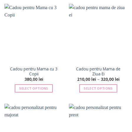
produs
produs
310,00 lei
310,00 
are
are
mai
mai
multe
multe
variații.
variații.
Opțiunile
Opțiunile
pot
pot
fi
fi
alese
alese
în
în
pagina
pagina
Cadou pentru Mama cu 3
Cadou pentru Mama de
produsului.
produsului.
Copii
Ziua Ei
Interva
380,00
lei
210,00
lei
–
320,00
lei
de
prețuri
SELECT OPTIONS
SELECT OPTIONS
210,00 
până
Acest
la
produs
320,00 
are
mai
multe
variații.