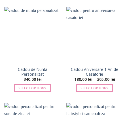
la
produs
produs
310,00 
are
are
mai
mai
multe
multe
variații.
variații.
Opțiunile
Opțiunile
pot
pot
fi
fi
alese
alese
în
în
pagina
pagina
Cadou de Nunta
Cadou Aniversare 1 An de
produsului.
produsului.
Personalizat
Casatorie
Interva
340,00
lei
180,00
lei
–
305,00
lei
de
prețuri
SELECT OPTIONS
SELECT OPTIONS
180,00 
până
Acest
la
produs
305,00 
are
mai
multe
variații.