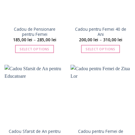
fi
fi
alese
alese
în
în
pagina
pagina
Cadou de Pensionare
Cadou pentru Femei 40 de
produsului.
produsului.
pentru Femei
Ani
Interval
Interva
185,00
lei
–
285,00
lei
200,00
lei
–
310,00
lei
de
de
prețuri:
prețuri
SELECT OPTIONS
SELECT OPTIONS
185,00 lei
200,00 
până
până
Acest
Acest
la
la
produs
produs
285,00 lei
310,00 
are
are
mai
mai
multe
multe
variații.
variații.
Opțiunile
Opțiunile
pot
pot
fi
fi
alese
alese
în
în
pagina
pagina
Cadou Sfarsit de An pentru
Cadou pentru Femei de
produsului.
produsului.