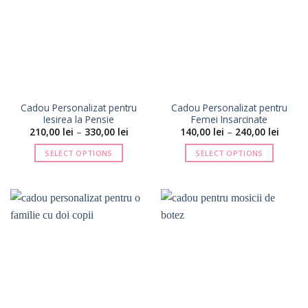
variații.
variații.
Opțiunile
Opțiunile
pot
pot
fi
fi
alese
alese
în
în
pagina
pagina
Cadou Personalizat pentru
Cadou Personalizat pentru
produsului.
produsului.
Iesirea la Pensie
Femei Insarcinate
Interval
Interva
210,00
lei
–
330,00
lei
140,00
lei
–
240,00
lei
de
de
prețuri:
prețuri
SELECT OPTIONS
SELECT OPTIONS
210,00 lei
140,00 
până
până
Acest
Acest
la
la
produs
produs
330,00 lei
240,00 
are
are
mai
mai
multe
multe
variații.
variații.
Opțiunile
Opțiunile
pot
pot
fi
fi
alese
alese