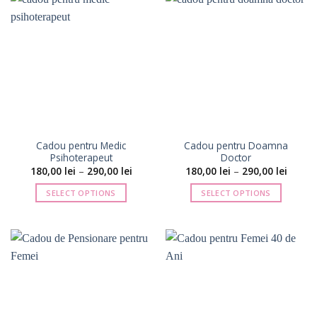
Cadou pentru Medic
Cadou pentru Doamna
Psihoterapeut
Doctor
Interval
Interva
180,00
lei
–
290,00
lei
180,00
lei
–
290,00
lei
de
de
prețuri:
prețuri
SELECT OPTIONS
SELECT OPTIONS
180,00 lei
180,00 
până
până
Acest
Acest
la
la
produs
produs
290,00 lei
290,00 
are
are
mai
mai
multe
multe
variații.
variații.
Opțiunile
Opțiunile
pot
pot