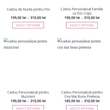
pagina
pagina
Cadou Personalizat Familie
Cadou de Nunta pentru Fini
produsului.
produsului.
cu Doi Copii
Interval
Interva
199,00
lei
–
310,00
lei
190,00
lei
–
310,00
lei
de
de
prețuri:
prețuri
SELECT OPTIONS
SELECT OPTIONS
199,00 lei
190,00 
până
până
Acest
Acest
la
la
produs
produs
310,00 lei
310,00 
are
are
mai
mai
multe
multe
variații.
variații.
Opțiunile
Opțiunile
pot
pot
fi
fi
alese
alese
în
în
pagina
pagina
Cadou Personalizat pentru
Cadou Personalizat pentru
produsului.
produsului.
Muzicieni
Cea Mai Buna Prietena
Interval
Interva
190,00
lei
–
310,00
lei
165,00
lei
–
310,00
lei
de
de
prețuri:
prețuri
SELECT OPTIONS
SELECT OPTIONS