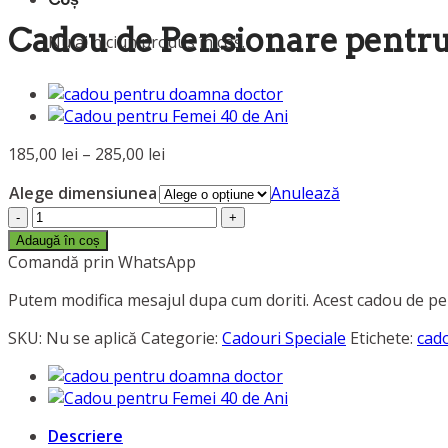
Cadou de Pensionare pentr
Nu ai niciun produs în coș.
Interval
185,00
lei
–
285,00
lei
de
Alege dimensiunea
Anulează
prețuri:
Cantitate
185,00 lei
Cadou
până
Adaugă în coș
de
Comandă prin WhatsApp
la
Pensionare
285,00 lei
Putem modifica mesajul dupa cum doriti. Acest cadou de pen
pentru
Femei
SKU:
Nu se aplică
Categorie:
Cadouri Speciale
Etichete:
cad
Descriere