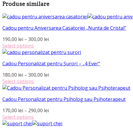
Produse similare
Cadou pentru Aniversarea Casatoriei „Nunta de Cristal”
Interval
190,00
lei
–
300,00
lei
de
Select options
Acest
prețuri:
produs
190,00 lei
Cadou Personalizat pentru Surori – „4 Ever”
are
până
mai
la
Interval
180,00
lei
–
300,00
lei
multe
300,00 lei
de
Select options
variații.
Acest
prețuri:
Opțiunile
produs
180,00 lei
pot
Cadou Personalizat pentru Psiholog sau Psihoterapeut
are
până
fi
mai
la
Interval
170,00
lei
–
290,00
lei
alese
multe
300,00 lei
de
Select options
în
variații.
Acest
prețuri:
pagina
Opțiunile
produs
170,00 lei
produsului.