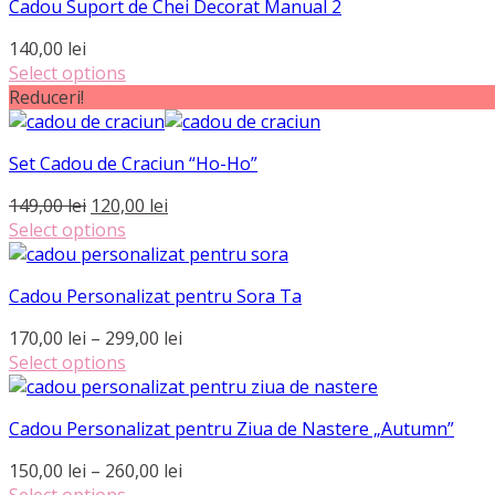
pot
Cadou Suport de Chei Decorat Manual 2
are
până
fi
mai
la
140,00
lei
alese
multe
290,00 lei
Select options
în
variații.
Reduceri!
pagina
Opțiunile
produsului.
pot
fi
Set Cadou de Craciun “Ho-Ho”
alese
Prețul
Prețul
149,00
lei
120,00
lei
în
inițial
curent
Select options
pagina
a
este:
produsului.
fost:
120,00 lei.
Cadou Personalizat pentru Sora Ta
149,00 lei.
Interval
170,00
lei
–
299,00
lei
de
Select options
Acest
prețuri:
produs
170,00 lei
Cadou Personalizat pentru Ziua de Nastere „Autumn”
are
până
mai
la
Interval
150,00
lei
–
260,00
lei
multe
299,00 lei
de
Select options