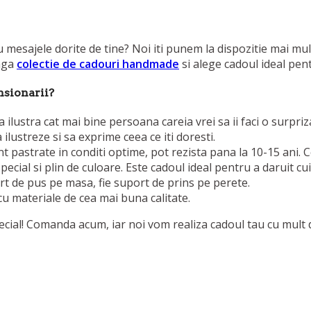
mesajele dorite de tine? Noi iti punem la dispozitie mai mul
eaga
colectie de cadouri handmade
si alege cadoul ideal pentr
nsionarii?
 ilustra cat mai bine persoana careia vrei sa ii faci o surpri
 ilustreze si sa exprime ceea ce iti doresti.
 pastrate in conditi optime, pot rezista pana la 10-15 ani. 
cial si plin de culoare. Este cadoul ideal pentru a daruit cu
rt de pus pe masa, fie suport de prins pe perete.
cu materiale de cea mai buna calitate.
pecial! Comanda acum, iar noi vom realiza cadoul tau cu mult 