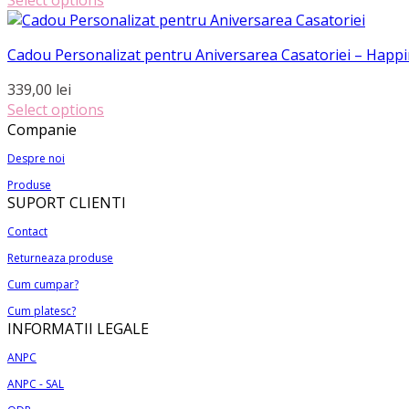
variații.
Acest
prețuri:
Opțiunile
produs
150,00 lei
pot
Cadou Personalizat pentru Aniversarea Casatoriei – Happ
are
până
fi
mai
la
339,00
lei
alese
multe
260,00 lei
Select options
în
variații.
Companie
pagina
Opțiunile
produsului.
pot
Despre noi
fi
Produse
alese
SUPORT CLIENTI
în
Contact
pagina
produsului.
Returneaza produse
Cum cumpar?
Cum platesc?
INFORMATII LEGALE
ANPC
ANPC - SAL