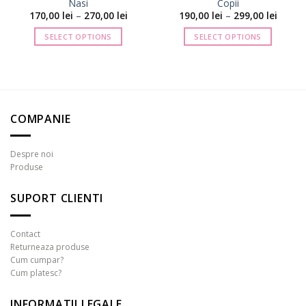
Nasi
Copii
val
Interval
Interva
170,00
lei
–
270,00
lei
190,00
lei
–
299,00
lei
de
de
ri:
prețuri:
prețuri
SELECT OPTIONS
SELECT OPTIONS
0 lei
170,00 lei
190,00 
până
până
Acest
Acest
la
la
produs
produs
0 lei
270,00 lei
299,00 
are
are
mai
mai
multe
multe
COMPANIE
variații.
variații.
Opțiunile
Opțiunile
pot
pot
Despre noi
fi
fi
Produse
alese
alese
în
în
SUPORT CLIENTI
pagina
pagina
produsului.
produsului.
Contact
Returneaza produse
Cum cumpar?
Cum platesc?
INFORMATII LEGALE