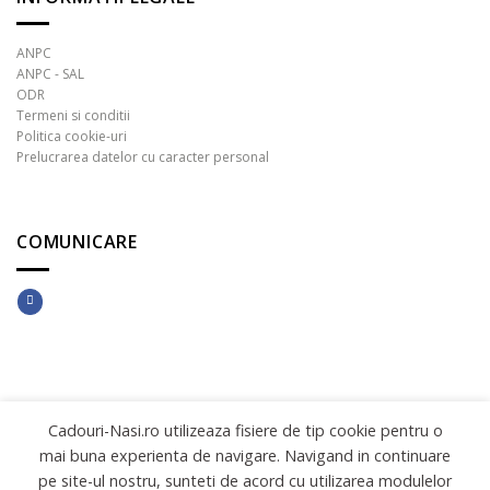
ANPC
ANPC - SAL
ODR
Termeni si conditii
Politica cookie-uri
Prelucrarea datelor cu caracter personal
COMUNICARE
Copyright 2026 ©
INNOVATIVE DIGITAL SOLUTIONS
Cadouri-Nasi.ro utilizeaza fisiere de tip cookie pentru o
mai buna experienta de navigare. Navigand in continuare
pe site-ul nostru, sunteti de acord cu utilizarea modulelor