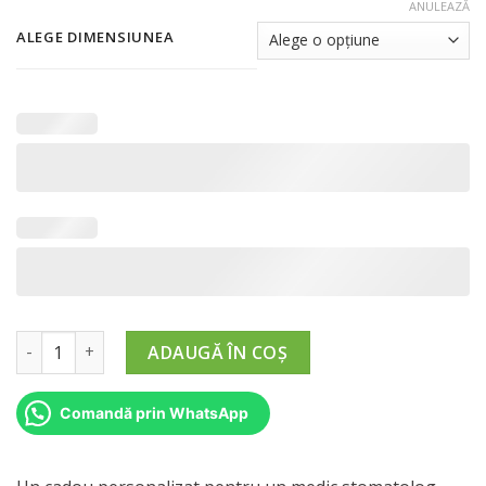
de
ANULEAZĂ
prețuri:
ALEGE DIMENSIUNEA
190,00 lei
până
la
320,00 lei
Cantitate Cadou Personalizat pentru Medic Stomatolog
ADAUGĂ ÎN COȘ
Comandă prin WhatsApp