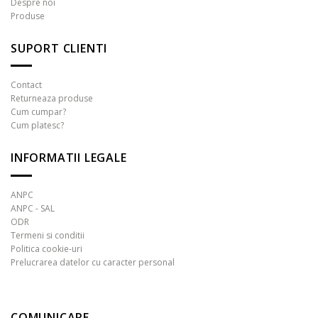
Despre noi
Opțiunile
Produse
pot
fi
SUPORT CLIENTI
alese
în
pagina
Contact
produsului.
Returneaza produse
Cum cumpar?
Cum platesc?
INFORMATII LEGALE
ANPC
ANPC - SAL
ODR
Termeni si conditii
Politica cookie-uri
Prelucrarea datelor cu caracter personal
COMUNICARE