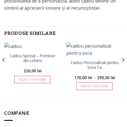
posibilitatea de a personaliza, acest cadou devine un
simbol al aprecierii sincere și al recunoștinței.
PRODUSE SIMILARE
Cadou Special – Pomisor
din Licheni
Cadou Personalizat pentru
Sora Ta
220,00
lei
Interva
170,00
lei
–
299,00
lei
SELECT OPTIONS
de
prețuri
SELECT OPTIONS
170,00 
până
Acest
la
produs
299,00 
are
mai
COMPANIE
multe
variații.