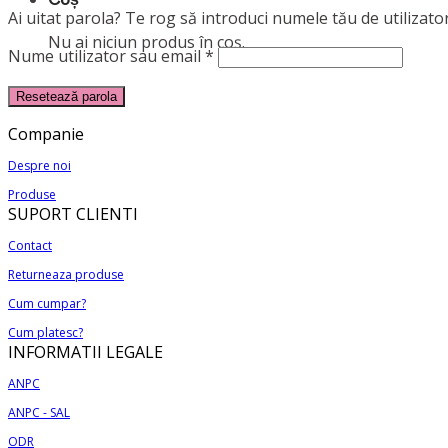
Ai uitat parola? Te rog să introduci numele tău de utilizato
Nu ai niciun produs în coș.
Obligatoriu
Nume utilizator sau email
*
Resetează parola
Companie
Despre noi
Produse
SUPORT CLIENTI
Contact
Returneaza produse
Cum cumpar?
Cum platesc?
INFORMATII LEGALE
ANPC
ANPC - SAL
ODR