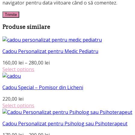
navigator pentru data viitoare când o să comentez.
Produse similare
Cadou Personalizat pentru Medic Pediatru
Interval
160,00
lei
–
280,00
lei
de
Select options
Acest
prețuri:
produs
160,00 lei
Cadou Special – Pomisor din Licheni
are
până
mai
la
220,00
lei
multe
280,00 lei
Select options
variații.
Opțiunile
pot
Cadou Personalizat pentru Psiholog sau Psihoterapeut
fi
Interval
170,00
lei
–
290,00
lei