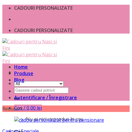
Skip
CADOURI PERSONALIZATE
to
content
CADOURI PERSONALIZATE
Home
Produse
Blog
Caută
după:
Autentificare / Înregistrare
Coș /
0,00
lei
Reduceri!
Nu ai niciun produs în coș.
Cadouri Speciale
Coș