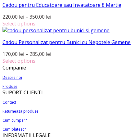
pot
Cadou pentru Educatoare sau Invatatoare 8 Martie
are
până
fi
mai
la
Interval
220,00
lei
–
350,00
lei
alese
multe
240,00 lei
de
Select options
în
variații.
Acest
prețuri:
pagina
Opțiunile
produs
220,00 lei
produsului.
pot
Cadou Personalizat pentru Bunici cu Nepotele Gemene
are
până
fi
mai
la
Interval
170,00
lei
–
285,00
lei
alese
multe
350,00 lei
de
Select options
în
variații.
Acest
prețuri:
Companie
pagina
Opțiunile
produs
170,00 lei
produsului.
pot
Despre noi
are
până
fi
Produse
mai
la
alese
SUPORT CLIENTI
multe
285,00 lei
în
variații.
Contact
pagina
Opțiunile
produsului.
Returneaza produse
pot
Cum cumpar?
fi
alese
Cum platesc?
INFORMATII LEGALE
în