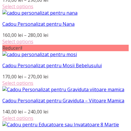
alese
de
Select options
în
Acest
prețuri:
pagina
produs
170,00 lei
produsului.
Cadou Personalizat pentru Nana
are
până
mai
la
Interval
160,00
lei
–
280,00
lei
multe
290,00 lei
de
Select options
variații.
Acest
prețuri:
Reduceri!
Opțiunile
produs
160,00 lei
pot
are
până
fi
Cadou Personalizat pentru Mosii Bebelusului
mai
la
alese
multe
280,00 lei
Interval
170,00
lei
–
270,00
lei
în
variații.
de
Select options
pagina
Opțiunile
Acest
prețuri:
produsului.
pot
produs
170,00 lei
fi
Cadou Personalizat pentru Graviduta – Viitoare Mamica
are
până
alese
mai
la
Interval
140,00
lei
–
240,00
lei
în
multe
270,00 lei
de
Select options
pagina
variații.
Acest
prețuri:
produsului.
Opțiunile
produs
140,00 lei