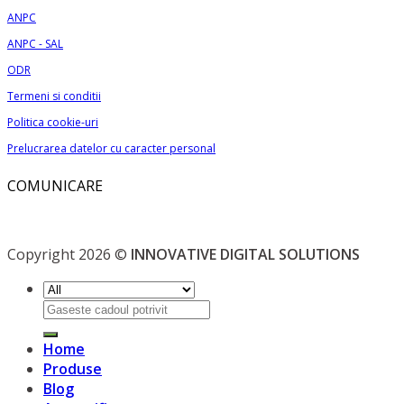
pagina
ANPC
produsului.
ANPC - SAL
ODR
Termeni si conditii
Politica cookie-uri
Prelucrarea datelor cu caracter personal
COMUNICARE
Copyright 2026 ©
INNOVATIVE DIGITAL SOLUTIONS
Caută
după:
Home
Produse
Blog