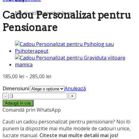
Cadou Personalizat pentru
Nu ai niciun produs în coș.
Pensionare
Interval
185,00
lei
–
285,00
lei
de
Dimensiuni
Anulează
prețuri:
Cantitate
185,00 lei
Cadou
până
Adaugă în coș
Personalizat
Comandă prin WhatsApp
la
pentru
285,00 lei
Cauti un cadou personalizat pentru pensionare? Noi iti
Pensionare
punem la dispozitie mai multe modele de cadouri unice,
lucrate manual.
Citeste mai multe detalii mai jos!