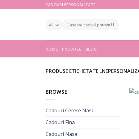
Skip
CADOURI PERSONALIZATE
to
content
Caută
după:
HOME
PRODUSE
BLOG
PRODUSE ETICHETATE „NEPERSONALIZA
BROWSE
Cadouri Cerere Nasi
Cadouri Fina
Cadouri Nasa