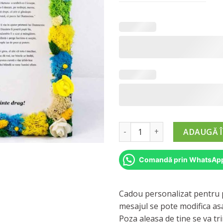
Cantitate Cadou Personaliza
ADAUGĂ Î
Comandă prin WhatsAp
Cadou personalizat pentru p
mesajul se pote modifica as
Poza aleasa de tine se va tr