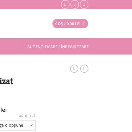
COȘ /
0,00
LEI
AUTENTIFICARE / ÎNREGISTRARE
izat
Interval
0
lei
de
ANULEAZĂ
prețuri:
200,00 lei