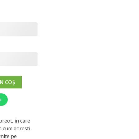
până
la
330,00 lei
t pentru Preot
N COȘ
p
reot, in care
a cum doresti.
imite pe