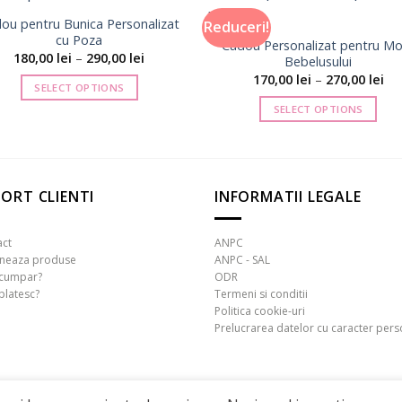
ou pentru Bunica Personalizat
Reduceri!
cu Poza
Cadou Personalizat pentru Mo
Interval
180,00
lei
–
290,00
lei
Bebelusului
de
Int
170,00
lei
–
270,00
lei
prețuri:
SELECT OPTIONS
de
180,00 lei
pre
până
Acest
SELECT OPTIONS
170
la
pâ
produs
Acest
290,00 lei
la
are
produs
270
mai
are
multe
mai
ORT CLIENTI
INFORMATII LEGALE
variații.
multe
Opțiunile
variații.
act
ANPC
pot
Opțiunile
rneaza produse
ANPC - SAL
fi
pot
cumpar?
ODR
platesc?
Termeni si conditii
alese
fi
Politica cookie-uri
în
alese
Prelucrarea datelor cu caracter pers
pagina
în
produsului.
pagina
produsului.