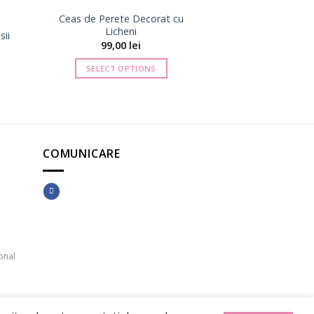
Ceas de Perete Decorat cu
Licheni
sii
99,00
lei
erval
SELECT OPTIONS
țuri:
,00 lei
nă
,00 lei
COMUNICARE
onal