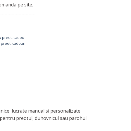
omanda pe site.
u preot
,
cadou
 preot
,
cadouri
nice, lucrate manual si personalizate
l pentru preotul, duhovnicul sau parohul