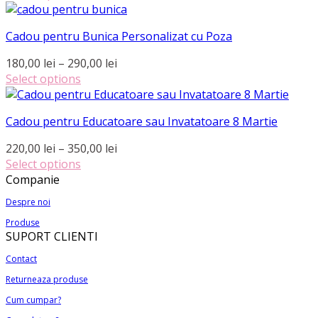
variații.
Acest
prețuri:
pagina
Opțiunile
produs
170,00 lei
produsului.
pot
Cadou pentru Bunica Personalizat cu Poza
are
până
fi
mai
la
Interval
180,00
lei
–
290,00
lei
alese
multe
285,00 lei
de
Select options
în
variații.
Acest
prețuri:
pagina
Opțiunile
produs
180,00 lei
produsului.
pot
Cadou pentru Educatoare sau Invatatoare 8 Martie
are
până
fi
mai
la
Interval
220,00
lei
–
350,00
lei
alese
multe
290,00 lei
de
Select options
în
variații.
Acest
prețuri:
Companie
pagina
Opțiunile
produs
220,00 lei
produsului.
pot
Despre noi
are
până
fi
Produse
mai
la
alese
SUPORT CLIENTI
multe
350,00 lei
în
variații.
Contact
pagina
Opțiunile
produsului.
Returneaza produse
pot
Cum cumpar?
fi