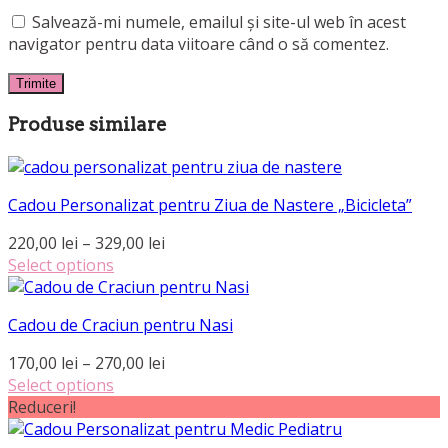
Salvează-mi numele, emailul și site-ul web în acest
navigator pentru data viitoare când o să comentez.
Produse similare
Cadou Personalizat pentru Ziua de Nastere „Bicicleta”
Interval
220,00
lei
–
329,00
lei
de
Select options
Acest
prețuri:
produs
220,00 lei
Cadou de Craciun pentru Nasi
are
până
mai
la
Interval
170,00
lei
–
270,00
lei
multe
329,00 lei
de
Select options
variații.
Acest
prețuri:
Reduceri!
Opțiunile
produs
170,00 lei
pot