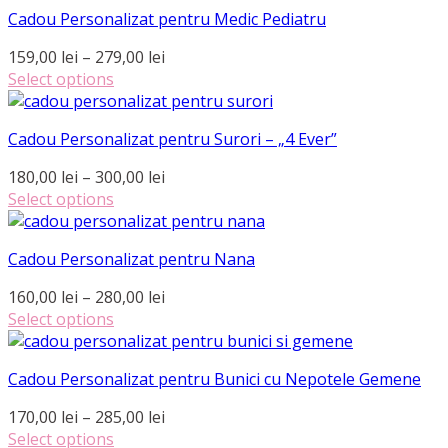
are
până
fi
Cadou Personalizat pentru Medic Pediatru
mai
la
alese
multe
270,00 lei
Interval
159,00
lei
–
279,00
lei
în
variații.
de
Select options
pagina
Opțiunile
Acest
prețuri:
produsului.
pot
produs
159,00 lei
fi
Cadou Personalizat pentru Surori – „4 Ever”
are
până
alese
mai
la
Interval
180,00
lei
–
300,00
lei
în
multe
279,00 lei
de
Select options
pagina
variații.
Acest
prețuri:
produsului.
Opțiunile
produs
180,00 lei
pot
Cadou Personalizat pentru Nana
are
până
fi
mai
la
Interval
160,00
lei
–
280,00
lei
alese
multe
300,00 lei
de
Select options
în
variații.
Acest
prețuri:
pagina
Opțiunile
produs
160,00 lei
produsului.
pot
Cadou Personalizat pentru Bunici cu Nepotele Gemene
are
până
fi
mai
la
Interval
170,00
lei
–
285,00
lei
alese
multe
280,00 lei
de
Select options
în