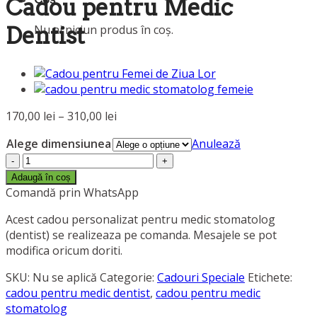
Cadou pentru Medic
Nu ai niciun produs în coș.
Dentist
Interval
170,00
lei
–
310,00
lei
de
Alege dimensiunea
Anulează
prețuri:
Cantitate
170,00 lei
Cadou
până
Adaugă în coș
pentru
Comandă prin WhatsApp
la
Medic
310,00 lei
Acest cadou personalizat pentru medic stomatolog
Dentist
(dentist) se realizeaza pe comanda. Mesajele se pot
modifica oricum doriti.
SKU:
Nu se aplică
Categorie:
Cadouri Speciale
Etichete:
cadou pentru medic dentist
,
cadou pentru medic
stomatolog