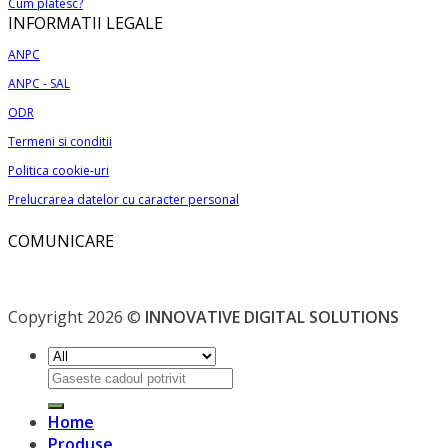
alese
Cum platesc?
INFORMATII LEGALE
în
pagina
ANPC
produsului.
ANPC - SAL
ODR
Termeni si conditii
Politica cookie-uri
Prelucrarea datelor cu caracter personal
COMUNICARE
Copyright 2026 ©
INNOVATIVE DIGITAL SOLUTIONS
Caută
după:
Home
Produse