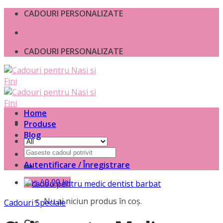
Skip
CADOURI PERSONALIZATE
to
content
CADOURI PERSONALIZATE
Home
Produse
Blog
Caută
după:
Autentificare / Înregistrare
Coș /
0,00
lei
Nu ai niciun produs în coș.
Cadouri Speciale
Coș