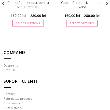
Cadou Personalizat pentru
Cadou Personalizat pentru
Medic Pediatru
Nana
Interval
Interva
160,00
lei
–
280,00
lei
160,00
lei
–
280,00
lei
de
de
prețuri:
prețuri
SELECT OPTIONS
SELECT OPTIONS
160,00 lei
160,00 
până
până
Acest
Acest
la
la
produs
produs
280,00 lei
280,00 
are
are
mai
mai
multe
multe
COMPANIE
variații.
variații.
Opțiunile
Opțiunile
pot
pot
Despre noi
fi
fi
Produse
alese
alese
în
în
SUPORT CLIENTI
pagina
pagina
produsului.
produsului.
Contact
Returneaza produse
Cum cumpar?
Cum platesc?