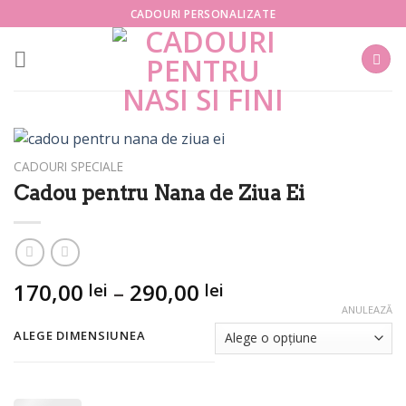
Skip
CADOURI PERSONALIZATE
to
content
CADOURI SPECIALE
Cadou pentru Nana de Ziua Ei
Interval
170,00
–
290,00
lei
lei
de
ANULEAZĂ
prețuri:
ALEGE DIMENSIUNEA
170,00 lei
până
la