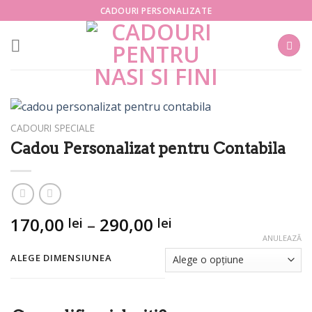
Skip
CADOURI PERSONALIZATE
to
content
CADOURI SPECIALE
Cadou Personalizat pentru Contabila
Interval
170,00
–
290,00
lei
lei
de
ANULEAZĂ
prețuri:
ALEGE DIMENSIUNEA
170,00 lei
până
la