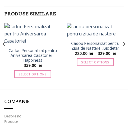
PRODUSE SIMILARE
Cadou Personalizat pentru
Ziua de Nastere „Bicicleta”
Cadou Personalizat pentru
val
Interva
220,00
lei
–
329,00
lei
Aniversarea Casatoriei –
de
Happiness
ri:
prețuri
SELECT OPTIONS
0 lei
220,00 
339,00
lei
până
Acest
la
SELECT OPTIONS
produs
0 lei
329,00 
are
mai
multe
variații.
COMPANIE
Opțiunile
pot
Despre noi
fi
Produse
alese