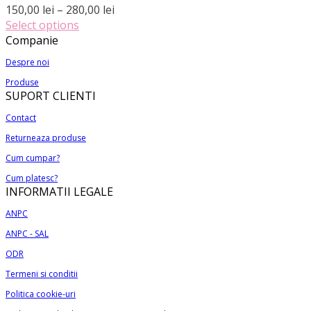
mai
la
Interval
150,00
lei
–
280,00
lei
multe
275,00 lei
de
Select options
variații.
Acest
prețuri:
Companie
Opțiunile
produs
150,00 lei
pot
Despre noi
are
până
fi
Produse
mai
la
alese
SUPORT CLIENTI
multe
280,00 lei
în
variații.
Contact
pagina
Opțiunile
produsului.
Returneaza produse
pot
Cum cumpar?
fi
alese
Cum platesc?
INFORMATII LEGALE
în
pagina
ANPC
produsului.
ANPC - SAL
ODR
Termeni si conditii
Politica cookie-uri