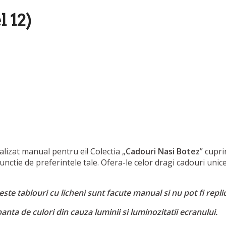
 12)
lizat manual pentru ei! Colectia „
Cadouri Nasi Botez
” cupr
unctie de preferintele tale. Ofera-le celor dragi cadouri unic
te tablouri cu licheni sunt facute manual si nu pot fi replic
nta de culori din cauza luminii si luminozitatii ecranului.