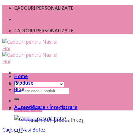
Skip
CADOURI PERSONALIZATE
to
content
CADOURI PERSONALIZATE
Home
Produse
Blog
Caută
după:
Autentificare / Înregistrare
Coș /
0,00
lei
Nu ai niciun produs în coș.
Cadouri Nasi Botez
Coș