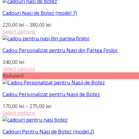
Acest
prețuri:
pagina
Opțiunile
produs
150,00 lei
produsului.
pot
Cadouri Nasi de Botez (model 7)
are
până
fi
mai
la
Interval
220,00
lei
–
380,00
lei
alese
multe
280,00 lei
de
Select options
în
variații.
Acest
prețuri:
pagina
Opțiunile
produs
220,00 lei
produsului.
pot
Cadou Personalizat pentru Nasi din Partea Finilor
are
până
fi
mai
la
340,00
lei
alese
multe
380,00 lei
Select options
în
variații.
Reduceri!
pagina
Opțiunile
produsului.
pot
fi
Cadou Personalizat pentru Nasii de Botez
alese
Interval
170,00
lei
–
275,00
lei
în
de
Select options
pagina
Acest
prețuri:
produsului.
produs
170,00 lei
Cadouri Pentru Nasi de Botez (model 2)
are
până