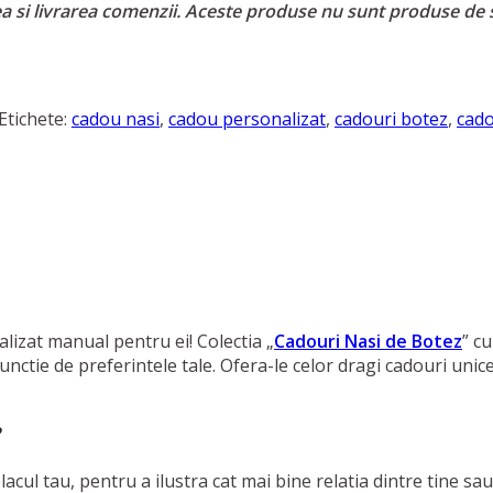
ea si livrarea comenzii. Aceste produse nu sunt produse de 
Etichete:
cadou nasi
,
cadou personalizat
,
cadouri botez
,
cado
lizat manual pentru ei! Colectia „
Cadouri Nasi de Botez
” c
unctie de preferintele tale. Ofera-le celor dragi cadouri unic
cul tau, pentru a ilustra cat mai bine relatia dintre tine sau