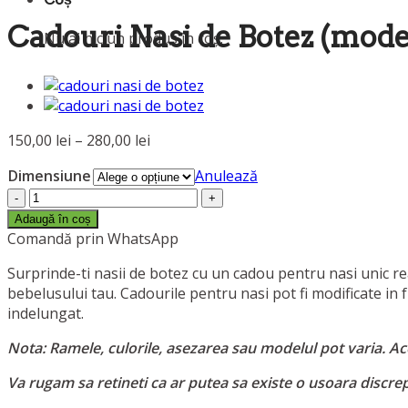
Cadouri Nasi de Botez (model
Nu ai niciun produs în coș.
Interval
150,00
lei
–
280,00
lei
de
Dimensiune
Anulează
prețuri:
Cantitate
150,00 lei
Cadouri
până
Adaugă în coș
Nasi
Comandă prin WhatsApp
la
de
280,00 lei
Surprinde-ti nasii de botez cu un cadou pentru nasi unic rea
Botez
bebelusului tau. Cadourile pentru nasi pot fi modificate in f
(model
indelungat.
12)
Nota: Ramele, culorile, asezarea sau modelul pot varia. Aces
Va rugam sa retineti ca ar putea sa existe o usoara discrepa