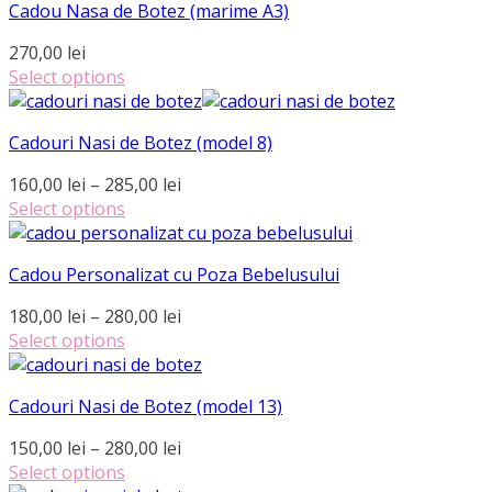
Cadou Nasa de Botez (marime A3)
270,00
lei
Select options
Cadouri Nasi de Botez (model 8)
Interval
160,00
lei
–
285,00
lei
de
Select options
Acest
prețuri:
produs
160,00 lei
Cadou Personalizat cu Poza Bebelusului
are
până
mai
la
Interval
180,00
lei
–
280,00
lei
multe
285,00 lei
de
Select options
variații.
Acest
prețuri:
Opțiunile
produs
180,00 lei
pot
Cadouri Nasi de Botez (model 13)
are
până
fi
mai
la
Interval
150,00
lei
–
280,00
lei
alese
multe
280,00 lei
de
Select options
în
variații.