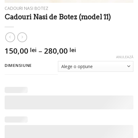
CADOURI NASI BOTEZ
Cadouri Nasi de Botez (model 11)
Interval
150,00
–
280,00
lei
lei
de
ANULEAZĂ
prețuri:
DIMENSIUNE
150,00 lei
până
la
280,00 lei