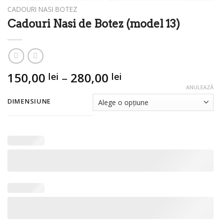
CADOURI NASI BOTEZ
Cadouri Nasi de Botez (model 13)
Interval
150,00
–
280,00
lei
lei
de
ANULEAZĂ
prețuri:
DIMENSIUNE
150,00 lei
până
la
280,00 lei