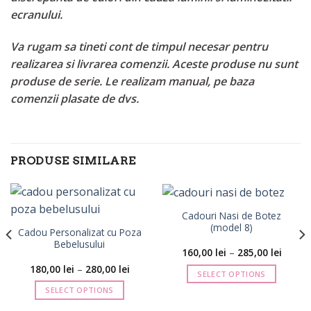
ecranului.
Va rugam sa tineti cont de timpul necesar pentru
realizarea si livrarea comenzii. Aceste produse nu sunt
produse de serie. Le realizam manual, pe baza
comenzii plasate de dvs.
PRODUSE SIMILARE
Cadouri Nasi de Botez
(model 8)
Cadou Personalizat cu Poza
Bebelusului
Interva
160,00
lei
–
285,00
lei
de
Interval
180,00
lei
–
280,00
lei
prețuri
SELECT OPTIONS
de
160,00 
prețuri:
până
Acest
SELECT OPTIONS
180,00 lei
la
până
produs
285,00 
Acest