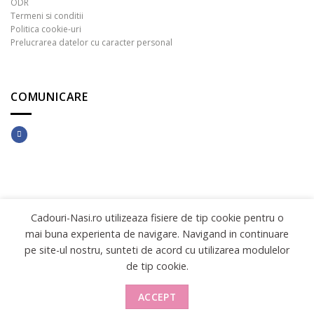
ODR
Termeni si conditii
Politica cookie-uri
Prelucrarea datelor cu caracter personal
COMUNICARE
Copyright 2026 ©
INNOVATIVE DIGITAL SOLUTIONS
Cadouri-Nasi.ro utilizeaza fisiere de tip cookie pentru o
mai buna experienta de navigare. Navigand in continuare
pe site-ul nostru, sunteti de acord cu utilizarea modulelor
de tip cookie.
ACCEPT