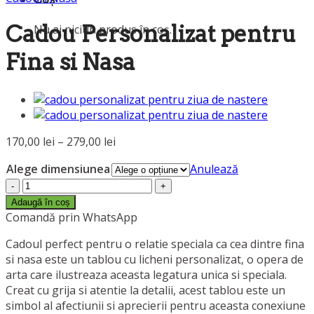
Cadou Personalizat pentru
Nu ai niciun produs în coș.
Fina si Nasa
Interval
170,00
lei
–
279,00
lei
de
Alege dimensiunea
Anulează
prețuri:
Cantitate
170,00 lei
Cadou
până
Adaugă în coș
Personalizat
Comandă prin WhatsApp
la
pentru
279,00 lei
Cadoul perfect pentru o relatie speciala ca cea dintre fina
Fina
si nasa este un tablou cu licheni personalizat, o opera de
si
arta care ilustreaza aceasta legatura unica si speciala.
Nasa
Creat cu grija si atentie la detalii, acest tablou este un
simbol al afectiunii si aprecierii pentru aceasta conexiune