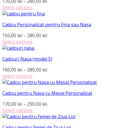
Interval
170,00
lei
–
280,00
lei
de
Select options
Acest
prețuri:
produs
170,00 lei
Cadou Personalizat pentru Fina sau Nasa
are
până
mai
la
Interval
150,00
lei
–
280,00
lei
multe
280,00 lei
de
Select options
variații.
Acest
prețuri:
Opțiunile
produs
150,00 lei
pot
Cadouri Nasa (model 5)
are
până
fi
mai
la
Interval
160,00
lei
–
280,00
lei
alese
multe
280,00 lei
de
Select options
în
variații.
Acest
prețuri:
pagina
Opțiunile
produs
160,00 lei
produsului.
pot
Cadou pentru Nasa cu Mesaj Personalizat
are
până
fi
mai
la
Interval
170,00
lei
–
290,00
lei
alese
multe
280,00 lei
de
Select options
în
variații.
Acest
prețuri:
pagina
Opțiunile
produs
170,00 lei
produsului.
pot
Cadou pentru Femei de Ziua Lor