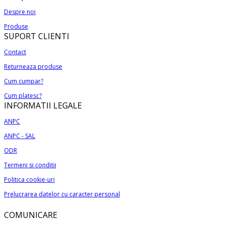
Opțiunile
produs
170,00 lei
produsului.
pot
Despre noi
are
până
fi
Produse
mai
la
alese
SUPORT CLIENTI
multe
290,00 lei
în
variații.
Contact
pagina
Opțiunile
produsului.
Returneaza produse
pot
Cum cumpar?
fi
alese
Cum platesc?
INFORMATII LEGALE
în
pagina
ANPC
produsului.
ANPC - SAL
ODR
Termeni si conditii
Politica cookie-uri
Prelucrarea datelor cu caracter personal
COMUNICARE