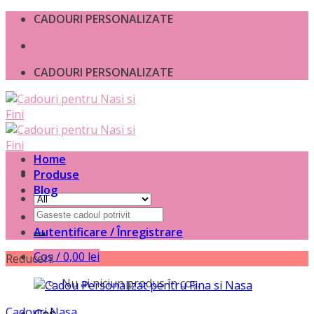
Skip
CADOURI PERSONALIZATE
to
content
CADOURI PERSONALIZATE
Home
Produse
Blog
Caută
după:
Autentificare / Înregistrare
Coș /
0,00
lei
Reduceri!
Nu ai niciun produs în coș.
Cadouri Nasa
Coș