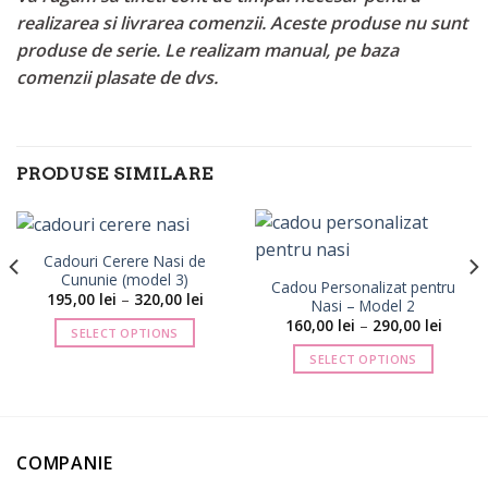
realizarea si livrarea comenzii. Aceste produse nu sunt
produse de serie. Le realizam manual, pe baza
comenzii plasate de dvs.
PRODUSE SIMILARE
Cadouri Cerere Nasi de
Cununie (model 3)
Cadou Personalizat pentru
Interval
195,00
lei
–
320,00
lei
Nasi – Model 2
de
val
Interva
160,00
lei
–
290,00
lei
prețuri:
SELECT OPTIONS
de
195,00 lei
ri:
prețuri
până
Acest
SELECT OPTIONS
0 lei
160,00 
la
până
produs
320,00 lei
Acest
la
are
produs
0 lei
290,00 
mai
are
multe
mai
COMPANIE
variații.
multe