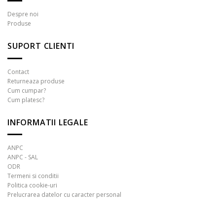
Opțiunile
variații.
pot
Despre noi
Opțiunile
Produse
fi
pot
alese
fi
în
SUPORT CLIENTI
alese
pagina
în
produsului.
pagina
Contact
produsului.
Returneaza produse
Cum cumpar?
Cum platesc?
INFORMATII LEGALE
ANPC
ANPC - SAL
ODR
Termeni si conditii
Politica cookie-uri
Prelucrarea datelor cu caracter personal