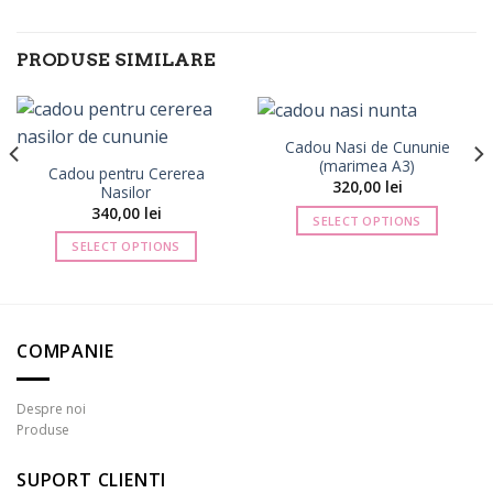
PRODUSE SIMILARE
Cadou Nasi de Cununie
(marimea A3)
Cadou pentru Cererea
320,00
lei
Nasilor
val
340,00
lei
SELECT OPTIONS
ri:
SELECT OPTIONS
0 lei
0 lei
COMPANIE
Despre noi
Produse
SUPORT CLIENTI