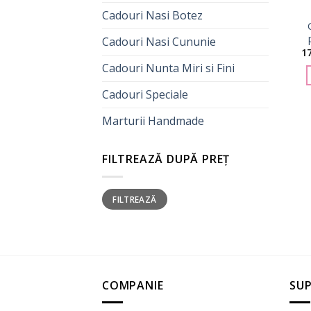
Cadouri Nasi Botez
Cadouri Nasi Cununie
1
Cadouri Nunta Miri si Fini
Cadouri Speciale
Marturii Handmade
FILTREAZĂ DUPĂ PREȚ
Preț
Preț
FILTREAZĂ
minim
maxim
COMPANIE
SUP