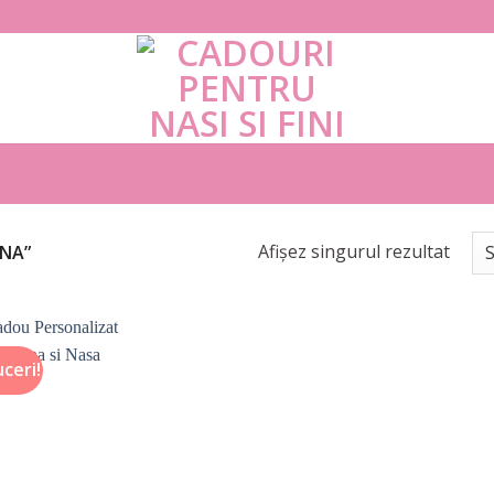
Afișez singurul rezultat
INA”
ceri!