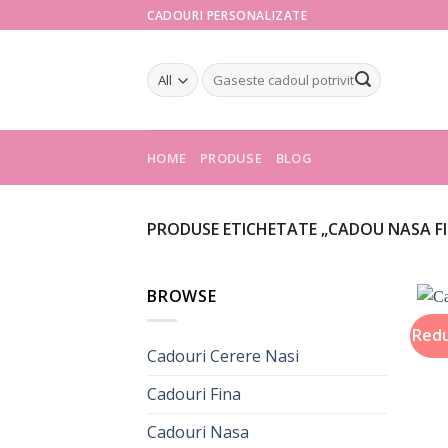
Skip
CADOURI PERSONALIZATE
to
content
Caută
după:
HOME
PRODUSE
BLOG
PRODUSE ETICHETATE „CADOU NASA F
BROWSE
Redu
Cadouri Cerere Nasi
Cadouri Fina
Cadouri Nasa