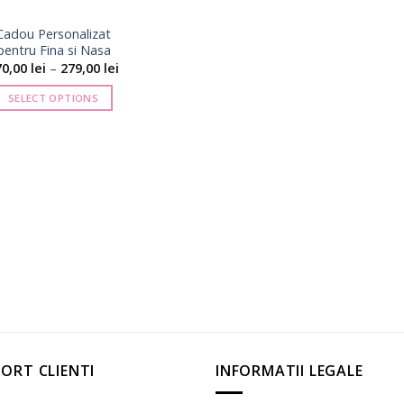
Cadou Personalizat
pentru Fina si Nasa
Interval
70,00
lei
–
279,00
lei
de
prețuri:
SELECT OPTIONS
170,00 lei
până
Acest
la
produs
279,00 lei
are
mai
multe
variații.
Opțiunile
pot
fi
alese
în
pagina
ORT CLIENTI
INFORMATII LEGALE
produsului.