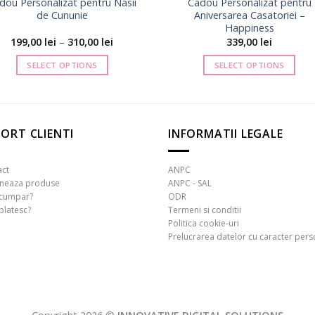
dou Personalizat pentru Nasii
Cadou Personalizat pentru
de Cununie
Aniversarea Casatoriei –
Happiness
Interval
199,00
lei
–
310,00
lei
339,00
lei
de
prețuri:
SELECT OPTIONS
SELECT OPTIONS
199,00 lei
până
Acest
la
produs
310,00 lei
are
mai
ORT CLIENTI
INFORMATII LEGALE
multe
variații.
act
ANPC
Opțiunile
rneaza produse
ANPC - SAL
pot
cumpar?
ODR
platesc?
Termeni si conditii
fi
Politica cookie-uri
alese
Prelucrarea datelor cu caracter pers
în
pagina
produsului.