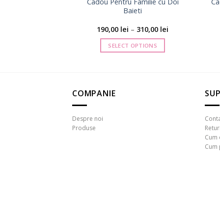
Cadou Pentru Familie cu Doi
Ca
Baieti
,00
lei
Interval
190,00
lei
–
310,00
lei
 OPTIONS
de
prețuri:
SELECT OPTIONS
190,00 lei
până
Acest
la
produs
310,00 lei
are
mai
COMPANIE
SUP
multe
variații.
Despre noi
Cont
Opțiunile
Produse
Retu
pot
Cum 
Cum 
fi
alese
în
pagina
produsului.