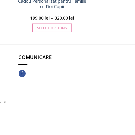
Cadou Personalizat pentru Familie
cu Doi Copii
Interval
199,00
lei
–
320,00
lei
de
prețuri:
SELECT OPTIONS
199,00 lei
până
Acest
la
produs
320,00 lei
are
mai
COMUNICARE
multe
variații.
Opțiunile
pot
fi
alese
onal
în
pagina
produsului.