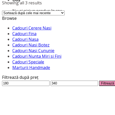
Showing all 3 results
Nu ai niciun produs în coș.
Browse
Cadouri Cerere Nasi
Cadouri Fina
Cadouri Nasa
Cadouri Nasi Botez
Cadouri Nasi Cununie
Cadouri Nunta Miri si Fini
Cadouri Speciale
Marturii Handmade
Filtrează după preț
Preț
Preț
Filtrează
minim
maxim