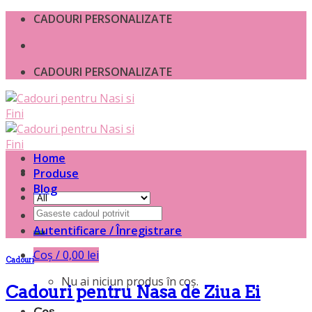
Skip
CADOURI PERSONALIZATE
to
content
CADOURI PERSONALIZATE
Home
Produse
Blog
Caută
după:
Autentificare / Înregistrare
Coș /
0,00
lei
Cadouri
Nu ai niciun produs în coș.
Cadouri pentru Nasa de Ziua Ei
Coș