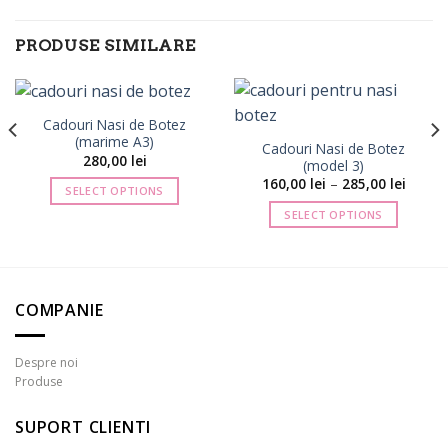
PRODUSE SIMILARE
Cadouri Nasi de Botez
(marime A3)
Cadouri Nasi de Botez
280,00
lei
(model 3)
val
Interva
160,00
lei
–
285,00
lei
SELECT OPTIONS
de
ri:
prețuri
SELECT OPTIONS
0 lei
160,00 
până
Acest
la
produs
0 lei
285,00 
are
mai
COMPANIE
multe
variații.
Despre noi
Opțiunile
Produse
pot
fi
SUPORT CLIENTI
alese
în