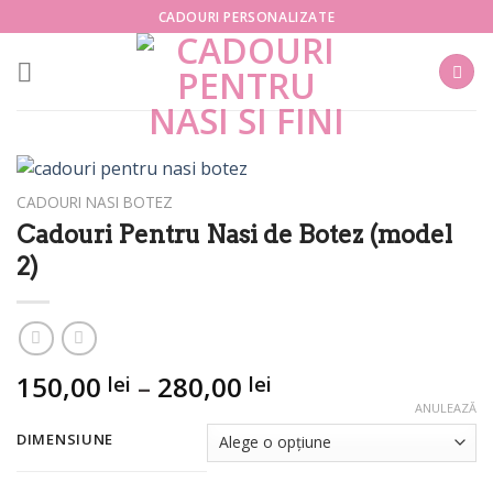
Skip
CADOURI PERSONALIZATE
to
content
CADOURI NASI BOTEZ
Cadouri Pentru Nasi de Botez (model
2)
Interval
150,00
–
280,00
lei
lei
de
ANULEAZĂ
prețuri:
DIMENSIUNE
150,00 lei
până