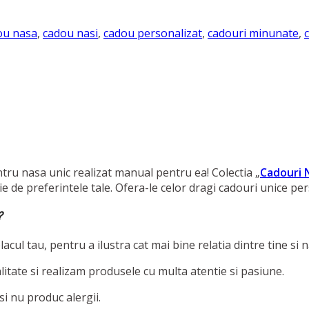
ou nasa
,
cadou nasi
,
cadou personalizat
,
cadouri minunate
,
ru nasa unic realizat manual pentru ea! Colectia „
Cadouri 
tie de preferintele tale. Ofera-le celor dragi cadouri unice pe
?
cul tau, pentru a ilustra cat mai bine relatia dintre tine si n
alitate si realizam produsele cu multa atentie si pasiune.
 si nu produc alergii.