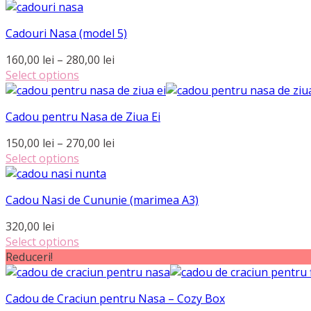
Acest
prețuri:
produs
170,00 lei
Cadouri Nasa (model 5)
are
până
mai
la
Interval
160,00
lei
–
280,00
lei
multe
290,00 lei
de
Select options
variații.
Acest
prețuri:
Opțiunile
produs
160,00 lei
pot
Cadou pentru Nasa de Ziua Ei
are
până
fi
mai
la
Interval
150,00
lei
–
270,00
lei
alese
multe
280,00 lei
de
Select options
în
variații.
Acest
prețuri:
pagina
Opțiunile
produs
150,00 lei
produsului.
pot
Cadou Nasi de Cununie (marimea A3)
are
până
fi
mai
la
320,00
lei
alese
multe
270,00 lei
Select options
în
variații.
Reduceri!
pagina
Opțiunile
produsului.
pot
fi
Cadou de Craciun pentru Nasa – Cozy Box
alese