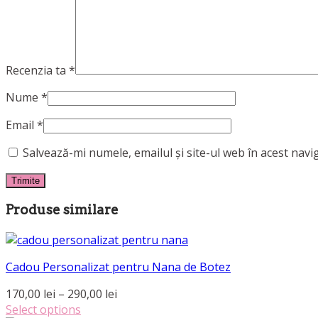
Recenzia ta
*
Nume
*
Email
*
Salvează-mi numele, emailul și site-ul web în acest nav
Produse similare
Cadou Personalizat pentru Nana de Botez
Interval
170,00
lei
–
290,00
lei
de
Select options