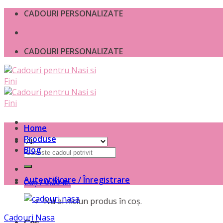
Skip
CADOURI PERSONALIZATE
to
content
CADOURI PERSONALIZATE
Home
Produse
Blog
Caută
după:
Autentificare / Înregistrare
Coș /
0,00
lei
Nu ai niciun produs în coș.
Cadouri Nasa
Coș