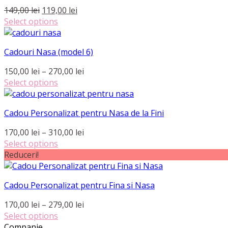
Prețul
Prețul
149,00
lei
119,00
lei
în
inițial
curent
Select options
pagina
Acest
a
este:
produsului.
produs
fost:
119,00 lei.
Cadouri Nasa (model 6)
are
149,00 lei.
mai
Interval
150,00
lei
–
270,00
lei
multe
de
Select options
variații.
Acest
prețuri:
Opțiunile
produs
150,00 lei
pot
Cadou Personalizat pentru Nasa de la Fini
are
până
fi
mai
la
Interval
170,00
lei
–
310,00
lei
alese
multe
270,00 lei
de
Select options
în
variații.
Acest
prețuri:
Reduceri!
pagina
Opțiunile
produs
170,00 lei
produsului.
pot
are
până
fi
Cadou Personalizat pentru Fina si Nasa
mai
la
alese
multe
310,00 lei
Interval
170,00
lei
–
279,00
lei
în
variații.
de
Select options
pagina
Opțiunile
Acest
prețuri:
Companie
produsului.