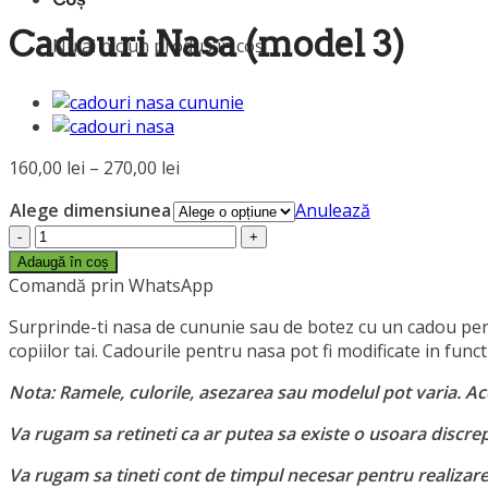
Cadouri Nasa (model 3)
Nu ai niciun produs în coș.
Interval
160,00
lei
–
270,00
lei
de
Alege dimensiunea
Anulează
prețuri:
Cantitate
160,00 lei
Cadouri
până
Adaugă în coș
Nasa
Comandă prin WhatsApp
la
(model
270,00 lei
Surprinde-ti nasa de cununie sau de botez cu un cadou pent
3)
copiilor tai. Cadourile pentru nasa pot fi modificate in func
Nota: Ramele, culorile, asezarea sau modelul pot varia. Aces
Va rugam sa retineti ca ar putea sa existe o usoara discrepa
Va rugam sa tineti cont de timpul necesar pentru realizar