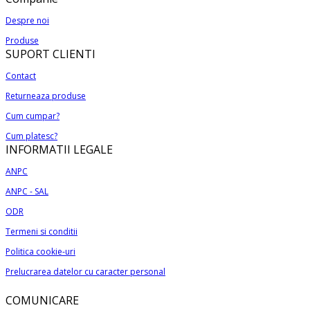
pot
produs
170,00 lei
fi
Despre noi
are
până
alese
Produse
mai
la
în
SUPORT CLIENTI
multe
279,00 lei
pagina
variații.
Contact
produsului.
Opțiunile
Returneaza produse
pot
Cum cumpar?
fi
alese
Cum platesc?
INFORMATII LEGALE
în
pagina
ANPC
produsului.
ANPC - SAL
ODR
Termeni si conditii
Politica cookie-uri
Prelucrarea datelor cu caracter personal
COMUNICARE