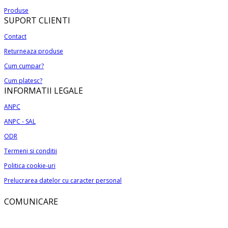
are
până
fi
Produse
mai
la
alese
SUPORT CLIENTI
multe
310,00 lei
în
variații.
Contact
pagina
Opțiunile
produsului.
Returneaza produse
pot
Cum cumpar?
fi
alese
Cum platesc?
INFORMATII LEGALE
în
pagina
ANPC
produsului.
ANPC - SAL
ODR
Termeni si conditii
Politica cookie-uri
Prelucrarea datelor cu caracter personal
COMUNICARE