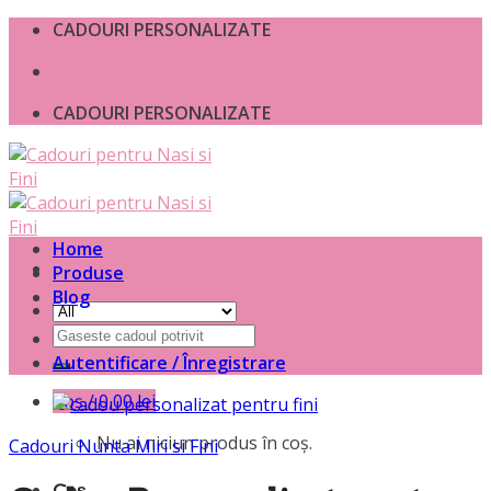
Skip
CADOURI PERSONALIZATE
to
content
CADOURI PERSONALIZATE
Home
Produse
Blog
Caută
după:
Autentificare / Înregistrare
Coș /
0,00
lei
Nu ai niciun produs în coș.
Cadouri Nunta Miri si Fini
Coș