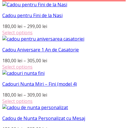
Cadou pentru Fini de la Nasi
Interval
180,00
lei
–
299,00
lei
de
Select options
Acest
prețuri:
produs
180,00 lei
Cadou Aniversare 1 An de Casatorie
are
până
mai
la
Interval
180,00
lei
–
305,00
lei
multe
299,00 lei
de
Select options
variații.
Acest
prețuri:
Opțiunile
produs
180,00 lei
pot
Cadouri Nunta Miri – Fini (model 4)
are
până
fi
mai
la
Interval
180,00
lei
–
309,00
lei
alese
multe
305,00 lei
de
Select options
în
variații.
Acest
prețuri:
pagina
Opțiunile
produs
180,00 lei
produsului.
pot
Cadou de Nunta Personalizat cu Mesaj
are
până
fi
mai
la