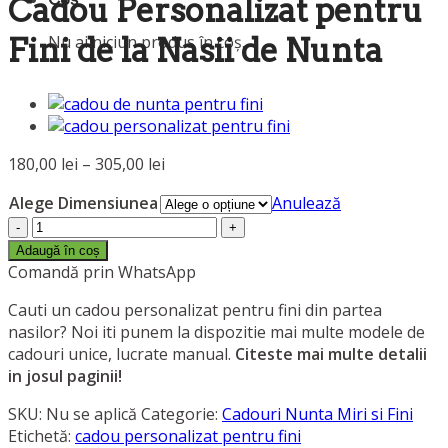
Cadou Personalizat pentru
Nu ai niciun produs în coș.
Fini de la Nasii de Nunta
Interval
180,00
lei
–
305,00
lei
de
Alege Dimensiunea
Anulează
prețuri:
Cantitate
180,00 lei
Cadou
până
Adaugă în coș
Personalizat
Comandă prin WhatsApp
la
pentru
305,00 lei
Cauti un cadou personalizat pentru fini din partea
Fini
nasilor? Noi iti punem la dispozitie mai multe modele de
de
cadouri unice, lucrate manual.
Citeste mai multe detalii
la
in josul paginii!
Nasii
de
SKU:
Nu se aplică
Categorie:
Cadouri Nunta Miri si Fini
Nunta
Etichetă:
cadou personalizat pentru fini