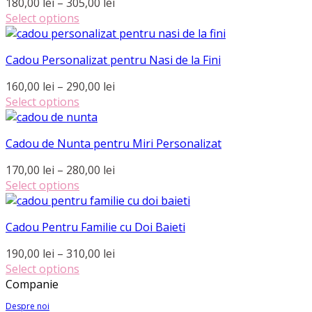
Interval
180,00
lei
–
305,00
lei
alese
multe
309,00 lei
de
Select options
în
variații.
Acest
prețuri:
pagina
Opțiunile
produs
180,00 lei
produsului.
pot
Cadou Personalizat pentru Nasi de la Fini
are
până
fi
mai
la
Interval
160,00
lei
–
290,00
lei
alese
multe
305,00 lei
de
Select options
în
variații.
Acest
prețuri:
pagina
Opțiunile
produs
160,00 lei
produsului.
pot
Cadou de Nunta pentru Miri Personalizat
are
până
fi
mai
la
Interval
170,00
lei
–
280,00
lei
alese
multe
290,00 lei
de
Select options
în
variații.
Acest
prețuri:
pagina
Opțiunile
produs
170,00 lei
produsului.
pot
Cadou Pentru Familie cu Doi Baieti
are
până
fi
mai
la
Interval
190,00
lei
–
310,00
lei
alese
multe
280,00 lei
de
Select options
în
variații.
Acest
prețuri:
Companie
pagina
Opțiunile
produs
190,00 lei
produsului.
pot
Despre noi