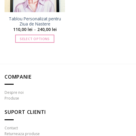
Tablou Personalizat pentru
Ziua de Nastere
Interval
110,00
lei
–
240,00
lei
de
prețuri:
SELECT OPTIONS
110,00 lei
până
Acest
la
produs
240,00 lei
are
mai
multe
COMPANIE
variații.
Opțiunile
pot
Despre noi
fi
Produse
alese
în
SUPORT CLIENTI
pagina
produsului.
Contact
Returneaza produse