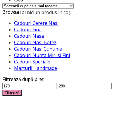
Browse
Nu ai niciun produs în coș.
Cadouri Cerere Nasi
Cadouri Fina
Cadouri Nasa
Cadouri Nasi Botez
Cadouri Nasi Cununie
Cadouri Nunta Miri si Fini
Cadouri Speciale
Marturii Handmade
Filtrează după preț
Preț
Preț
minim
maxim
Filtrează