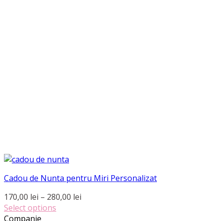
Cadou de Nunta pentru Miri Personalizat
Interval
170,00
lei
–
280,00
lei
de
Select options
Acest
prețuri:
Companie