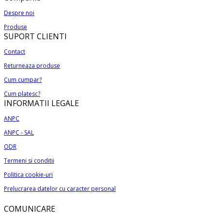
produs
170,00 lei
Despre noi
are
până
Produse
mai
la
SUPORT CLIENTI
multe
280,00 lei
variații.
Contact
Opțiunile
Returneaza produse
pot
Cum cumpar?
fi
alese
Cum platesc?
INFORMATII LEGALE
în
pagina
ANPC
produsului.
ANPC - SAL
ODR
Termeni si conditii
Politica cookie-uri
Prelucrarea datelor cu caracter personal
COMUNICARE