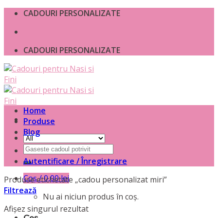
Skip
CADOURI PERSONALIZATE
to
content
CADOURI PERSONALIZATE
Home
Produse
Blog
Caută
după:
Autentificare / Înregistrare
Coș /
0,00
lei
Produse etichetate „cadou personalizat miri”
Filtrează
Nu ai niciun produs în coș.
Afișez singurul rezultat
Coș