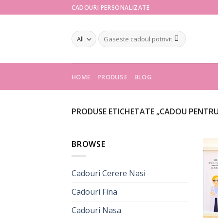
Skip
CADOURI PERSONALIZATE
to
content
Caută
după:
HOME
PRODUSE
BLOG
PRODUSE ETICHETATE „CADOU PENTRU
BROWSE
Cadouri Cerere Nasi
Cadouri Fina
Cadouri Nasa