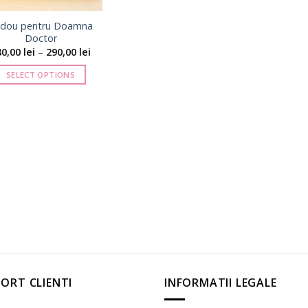
dou pentru Doamna
Doctor
Interval
80,00
lei
–
290,00
lei
de
prețuri:
SELECT OPTIONS
180,00 lei
până
Acest
la
produs
290,00 lei
are
mai
multe
variații.
Opțiunile
pot
fi
alese
în
pagina
ORT CLIENTI
INFORMATII LEGALE
produsului.