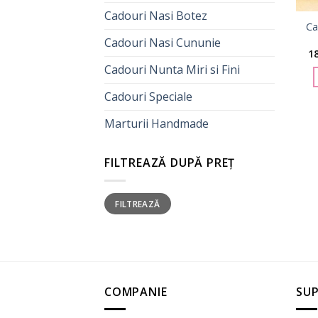
Cadouri Nasi Botez
Ca
Cadouri Nasi Cununie
1
Cadouri Nunta Miri si Fini
Cadouri Speciale
Marturii Handmade
FILTREAZĂ DUPĂ PREȚ
Preț
Preț
FILTREAZĂ
minim
maxim
COMPANIE
SUP