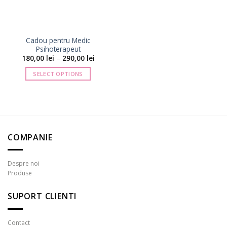
Cadou pentru Medic
Psihoterapeut
Interval
180,00
lei
–
290,00
lei
de
prețuri:
SELECT OPTIONS
180,00 lei
până
Acest
la
produs
290,00 lei
are
mai
multe
COMPANIE
variații.
Opțiunile
pot
Despre noi
fi
Produse
alese
în
SUPORT CLIENTI
pagina
produsului.
Contact