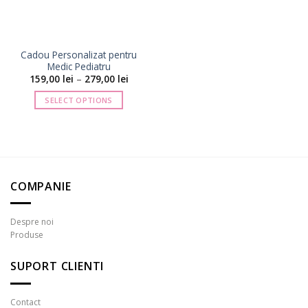
Cadou Personalizat pentru
Medic Pediatru
Interval
159,00
lei
–
279,00
lei
de
prețuri:
SELECT OPTIONS
159,00 lei
până
Acest
la
produs
279,00 lei
are
mai
multe
COMPANIE
variații.
Opțiunile
pot
Despre noi
fi
Produse
alese
în
SUPORT CLIENTI
pagina
produsului.
Contact