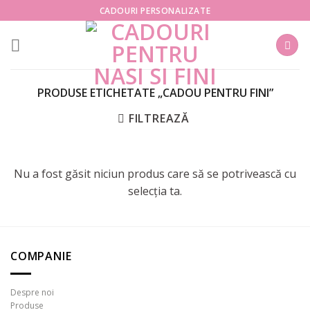
Skip
CADOURI PERSONALIZATE
to
content
PRODUSE ETICHETATE „CADOU PENTRU FINI”
FILTREAZĂ
Nu a fost găsit niciun produs care să se potrivească cu
selecția ta.
COMPANIE
Despre noi
Produse