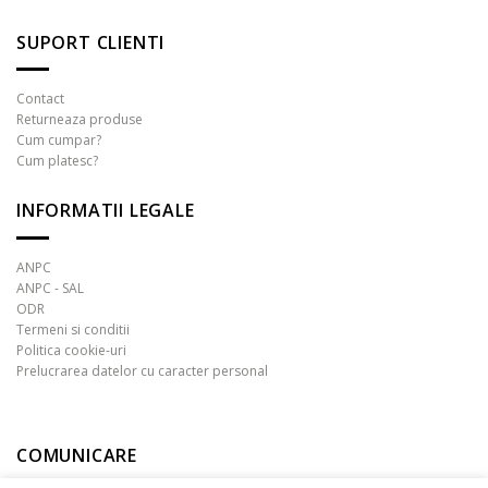
SUPORT CLIENTI
Contact
Returneaza produse
Cum cumpar?
Cum platesc?
INFORMATII LEGALE
ANPC
ANPC - SAL
ODR
Termeni si conditii
Politica cookie-uri
Prelucrarea datelor cu caracter personal
COMUNICARE