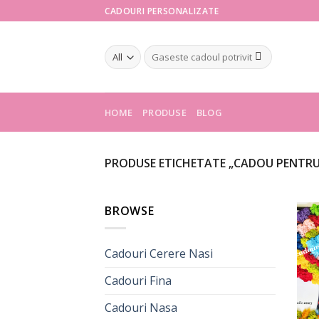
Skip
CADOURI PERSONALIZATE
to
content
Caută
după:
HOME
PRODUSE
BLOG
PRODUSE ETICHETATE „CADOU PENTRU F
BROWSE
Cadouri Cerere Nasi
Cadouri Fina
Cadouri Nasa