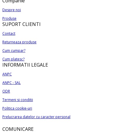
Acest
prețuri:
Companie
produs
180,00 lei
Despre noi
are
până
Produse
mai
la
SUPORT CLIENTI
multe
290,00 lei
variații.
Contact
Opțiunile
Returneaza produse
pot
Cum cumpar?
fi
alese
Cum platesc?
INFORMATII LEGALE
în
pagina
ANPC
produsului.
ANPC - SAL
ODR
Termeni si conditii
Politica cookie-uri
Prelucrarea datelor cu caracter personal
COMUNICARE