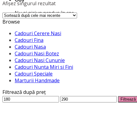
Afișez singurul rezultat
Nu ai niciun produs în coș.
Browse
Cadouri Cerere Nasi
Cadouri Fina
Cadouri Nasa
Cadouri Nasi Botez
Cadouri Nasi Cununie
Cadouri Nunta Miri si Fini
Cadouri Speciale
Marturii Handmade
Filtrează după preț
Preț
Preț
Filtrează
minim
maxim