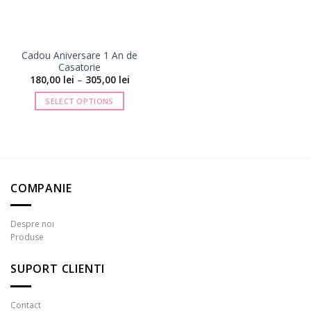
Cadou Aniversare 1 An de
Casatorie
Interval
180,00
lei
–
305,00
lei
de
prețuri:
SELECT OPTIONS
180,00 lei
până
Acest
la
produs
305,00 lei
are
mai
multe
COMPANIE
variații.
Opțiunile
pot
Despre noi
fi
Produse
alese
în
SUPORT CLIENTI
pagina
produsului.
Contact