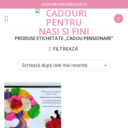
Skip
CADOURI PERSONALIZATE
to
content
PRODUSE ETICHETATE „CADOU PENSIONARE”
FILTREAZĂ