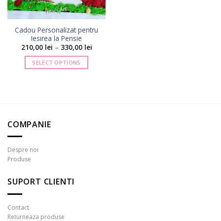
Cadou Personalizat pentru
Iesirea la Pensie
Interval
210,00
lei
–
330,00
lei
de
prețuri:
SELECT OPTIONS
210,00 lei
până
Acest
la
produs
330,00 lei
are
mai
multe
COMPANIE
variații.
Opțiunile
pot
Despre noi
fi
Produse
alese
în
SUPORT CLIENTI
pagina
produsului.
Contact
Returneaza produse