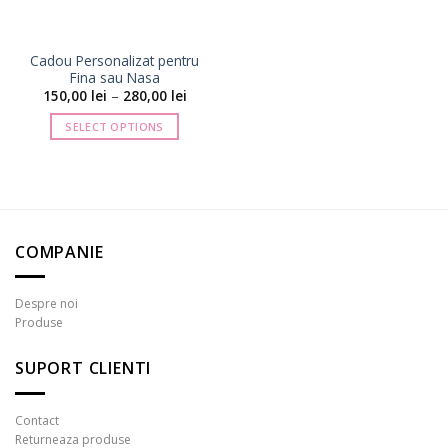
Cadou Personalizat pentru
Fina sau Nasa
Interval
150,00
lei
–
280,00
lei
de
prețuri:
SELECT OPTIONS
150,00 lei
până
Acest
la
produs
280,00 lei
are
mai
multe
COMPANIE
variații.
Opțiunile
pot
Despre noi
fi
Produse
alese
în
SUPORT CLIENTI
pagina
produsului.
Contact
Returneaza produse